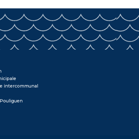
n
icipale
me intercommunal
 Pouliguen