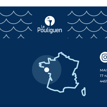
MAI
17 r
445