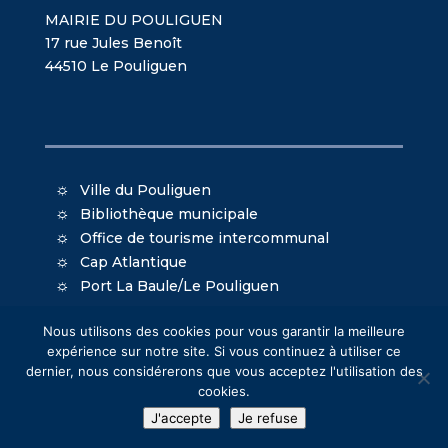
MAIRIE DU POULIGUEN
17 rue Jules Benoît
44510 Le Pouliguen
Ville du Pouliguen
Bibliothèque municipale
Office de tourisme intercommunal
Cap Atlantique
Port La Baule/Le Pouliguen
Nous utilisons des cookies pour vous garantir la meilleure
expérience sur notre site. Si vous continuez à utiliser ce
dernier, nous considérerons que vous acceptez l'utilisation des
cookies.
© Mairie du Pouliguen - Création
Oniti
- Design
J'accepte
Je refuse
MacKenzie
-
Mentions légales