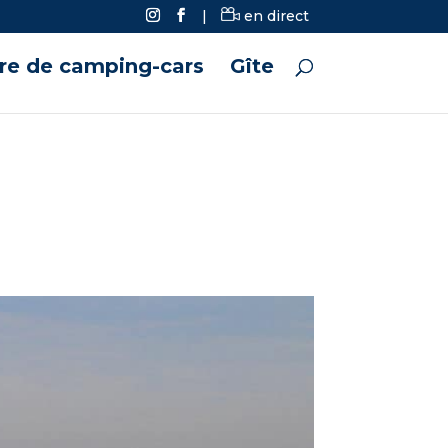
|
en direct
ire de camping-cars
Gîte