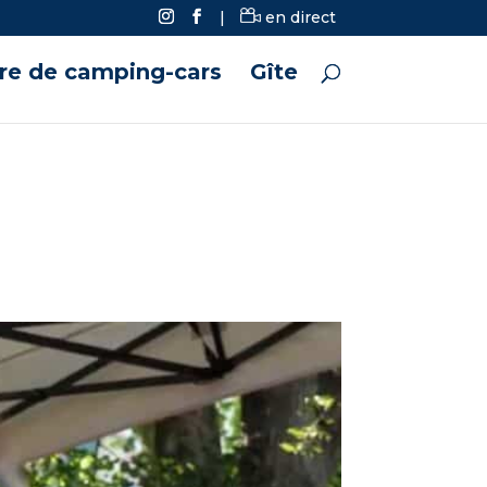
|
en direct
ire de camping-cars
Gîte