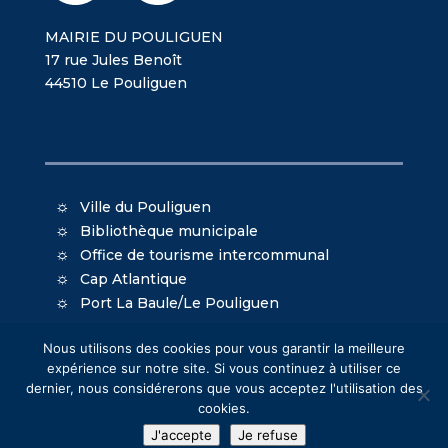
MAIRIE DU POULIGUEN
17 rue Jules Benoît
44510 Le Pouliguen
Ville du Pouliguen
Bibliothèque municipale
Office de tourisme intercommunal
Cap Atlantique
Port La Baule/Le Pouliguen
Nous utilisons des cookies pour vous garantir la meilleure
expérience sur notre site. Si vous continuez à utiliser ce
dernier, nous considérerons que vous acceptez l'utilisation des
cookies.
© Mairie du Pouliguen - Création
Oniti
- Design
J'accepte
Je refuse
MacKenzie
-
Mentions légales