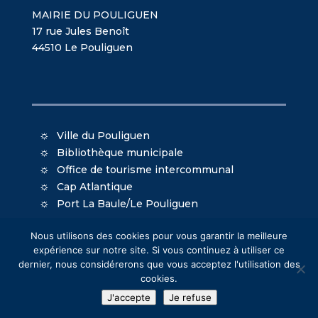
MAIRIE DU POULIGUEN
17 rue Jules Benoît
44510 Le Pouliguen
Ville du Pouliguen
Bibliothèque municipale
Office de tourisme intercommunal
Cap Atlantique
Port La Baule/Le Pouliguen
Nous utilisons des cookies pour vous garantir la meilleure
expérience sur notre site. Si vous continuez à utiliser ce
dernier, nous considérerons que vous acceptez l'utilisation des
cookies.
© Mairie du Pouliguen - Création
Oniti
- Design
J'accepte
Je refuse
MacKenzie
-
Mentions légales