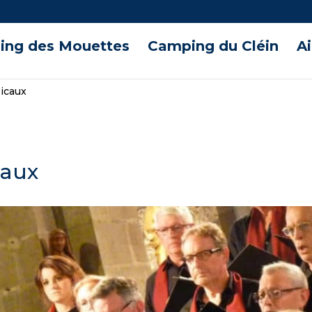
ng des Mouettes
Camping du Cléin
A
icaux
caux