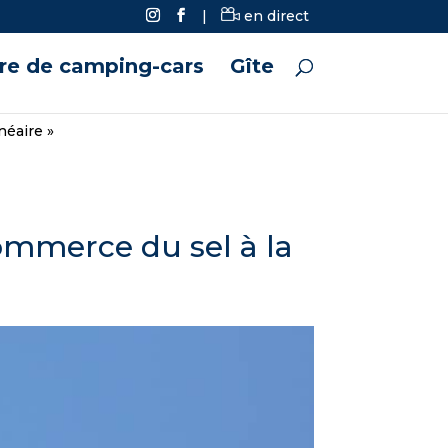
|
en direct
ire de camping-cars
Gîte
néaire »
ommerce du sel à la