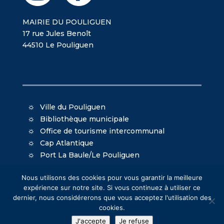
MAIRIE DU POULIGUEN
17 rue Jules Benoît
44510 Le Pouliguen
Ville du Pouliguen
Bibliothèque municipale
Office de tourisme intercommunal
Cap Atlantique
Port La Baule/Le Pouliguen
Nous utilisons des cookies pour vous garantir la meilleure
expérience sur notre site. Si vous continuez à utiliser ce
dernier, nous considérerons que vous acceptez l'utilisation des
cookies.
© Mairie du Pouliguen - Création
Oniti
- Design
J'accepte
Je refuse
MacKenzie
-
Mentions légales