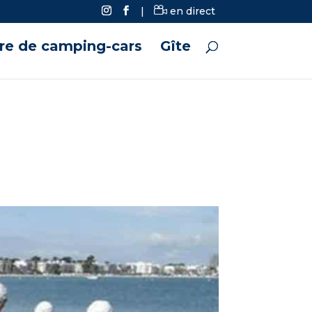
|
en direct
ire de camping-cars
Gîte