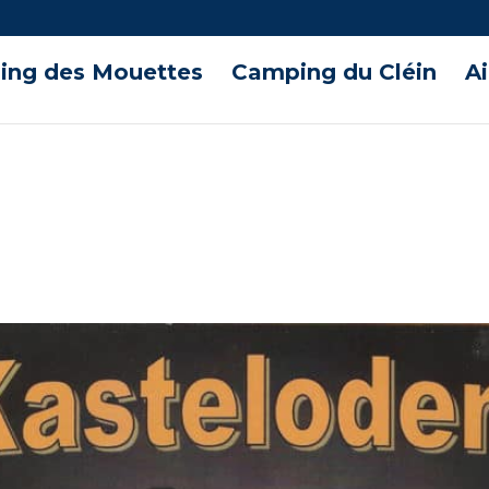
ng des Mouettes
Camping du Cléin
A