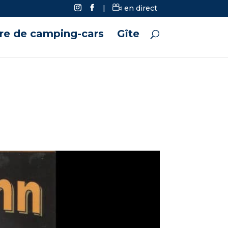
|
en direct
ire de camping-cars
Gîte