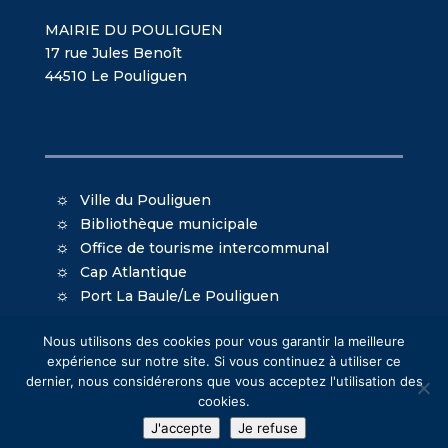
MAIRIE DU POULIGUEN
17 rue Jules Benoît
44510 Le Pouliguen
Ville du Pouliguen
Bibliothèque municipale
Office de tourisme intercommunal
Cap Atlantique
Port La Baule/Le Pouliguen
Nous utilisons des cookies pour vous garantir la meilleure
expérience sur notre site. Si vous continuez à utiliser ce
dernier, nous considérerons que vous acceptez l'utilisation des
cookies.
© Mairie du Pouliguen - Création
Oniti
- Design
J'accepte
Je refuse
MacKenzie
-
Mentions légales