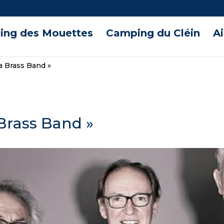
ng des Mouettes
Camping du Cléin
A
a Brass Band »
Brass Band »