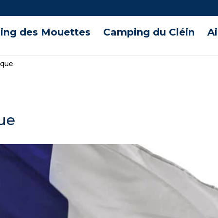
ng des Mouettes
Camping du Cléin
A
ique
ue