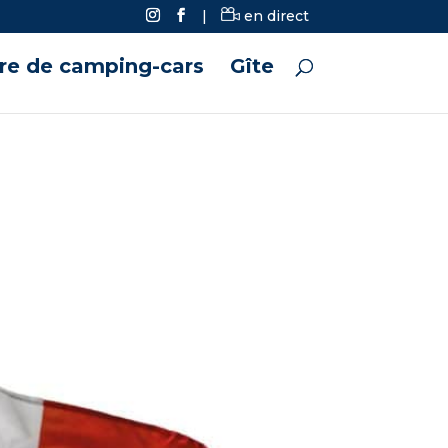
|
en direct
ire de camping-cars
Gîte