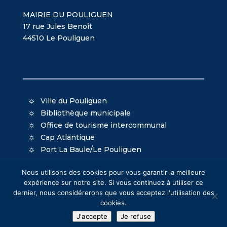
MAIRIE DU POULIGUEN
17 rue Jules Benoît
44510 Le Pouliguen
Ville du Pouliguen
Bibliothèque municipale
Office de tourisme intercommunal
Cap Atlantique
Port La Baule/Le Pouliguen
Nous utilisons des cookies pour vous garantir la meilleure
expérience sur notre site. Si vous continuez à utiliser ce
dernier, nous considérerons que vous acceptez l'utilisation des
cookies.
© Mairie du Pouliguen - Création
Oniti
- Design
J'accepte
Je refuse
MacKenzie
-
Mentions légales