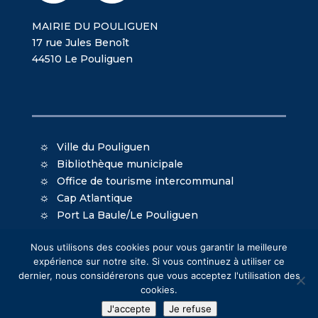
MAIRIE DU POULIGUEN
17 rue Jules Benoît
44510 Le Pouliguen
Ville du Pouliguen
Bibliothèque municipale
Office de tourisme intercommunal
Cap Atlantique
Port La Baule/Le Pouliguen
Nous utilisons des cookies pour vous garantir la meilleure
expérience sur notre site. Si vous continuez à utiliser ce
dernier, nous considérerons que vous acceptez l'utilisation des
cookies.
© Mairie du Pouliguen - Création
Oniti
- Design
J'accepte
Je refuse
MacKenzie
-
Mentions légales