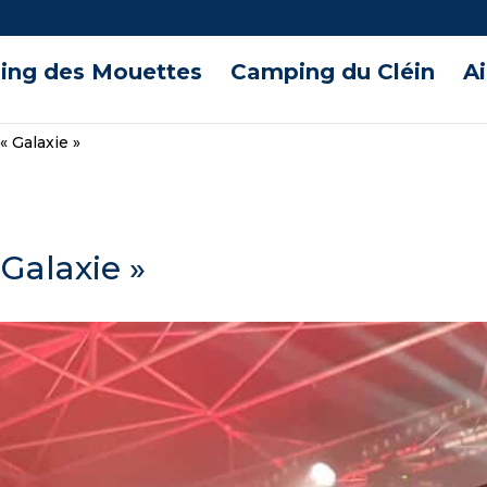
ng des Mouettes
Camping du Cléin
A
« Galaxie »
 Galaxie »