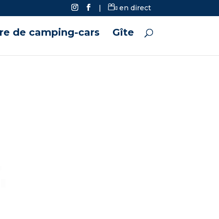
|
en direct
ire de camping-cars
Gîte