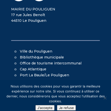
MAIRIE DU POULIGUEN
17 rue Jules Benoît
44510 Le Pouliguen
Ville du Pouliguen
Bibliothèque municipale
Office de tourisme intercommunal
Cap Atlantique
Port La Baule/Le Pouliguen
Nous utilisons des cookies pour vous garantir la meilleure
expérience sur notre site. Si vous continuez à utiliser ce
dernier, nous considérerons que vous acceptez l'utilisation des
cookies.
© Mairie du Pouliguen - Création
Oniti
- Design
J'accepte
Je refuse
MacKenzie
-
Mentions légales